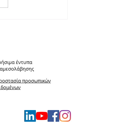
λωση για την ημέρα
Διαμεσολάβησης
ρήσιμα έντυπα
ιαμεσολάβησης
ροστασία προσωπικών
εδομένων