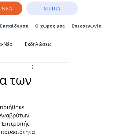
-ΝΕΑ
MEDIA
- Εκπαίδευση
Ο χώρος μας
Επικοινωνία
α-Νέα
Εκδηλώσεις
α των
ποιήθηκε 
 Αναβρύτων 
 Επιτροπής 
σπουδαιότητα 