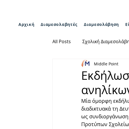
Αρχική
Διαμεσολαβητές
Διαμεσολάβηση
Ε
All Posts
Σχολική Διαμεσολάβ
Middle Point
Εκδήλωσ
ανηλίκω
Μία όμορφη εκδήλω
διαδικτυακά τη Δε
ως συνδιοργάνωση 
Προτύπων Σχολείων