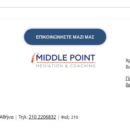
Τα αδιέξοδα της νιότης
Εκδή
της 
ΕΠΙΚΟΙΝΩΝΗΣΤΕ ΜΑΖΙ ΜΑΣ
Χ
δ
Π
δ
Αθήνα
|
Τηλ:
210 2206832
|
Φαξ: 210