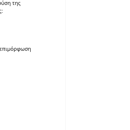
φύση της 
ς:
η επιμόρφωση 