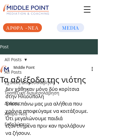
ΑΡΘΡΑ -ΝΕΑ
MEDIA
Post
All Posts
Middle Point
All Posts
Τα αδιέξοδα της νιότης
Σχολική Διαμεσολάβηση
Δεν χάθηκαν μόνο δύο κορίτσια 
Τραπεζική διαμεσολάβηση
στην Ηλιούπολη
Δράσεις
Έπεσε πάνω μας μια αλήθεια που 
χρόνια αποφεύγαμε να κοιτάξουμε.
Άρθρα-Νέα
Ότι μεγαλώνουμε παιδιά 
Εκδηλώσεις
εξαντλημένα πριν καν προλάβουν 
να ζήσουν.