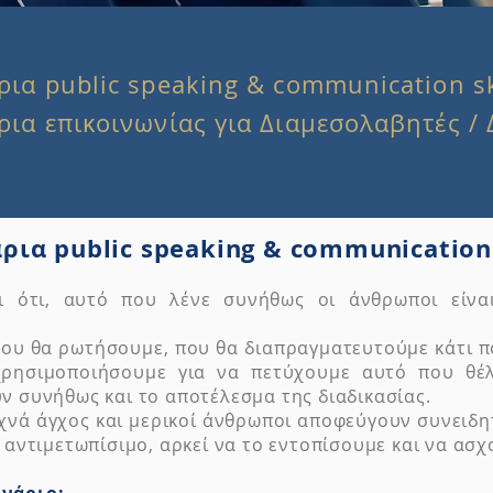
ρια public speaking & communication sk
άρια επικοινωνίας για Διαμεσολαβητές /
ρια public speaking & communication 
ει ότι, αυτό που λένε συνήθως οι άνθρωποι είνα
ου θα ρωτήσουμε, που θα διαπραγματευτούμε κάτι π
χρησιμοποιήσουμε για να πετύχουμε αυτό που θέ
ν συνήθως και το αποτέλεσμα της διαδικασίας.
χνά άγχος και μερικοί άνθρωποι αποφεύγουν συνειδητ
 αντιμετωπίσιμο, αρκεί να το εντοπίσουμε και να ασχ