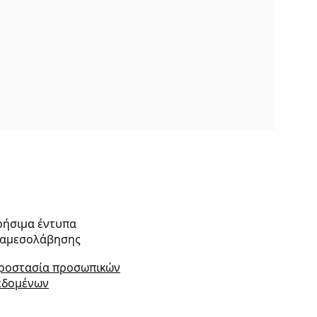
ρήσιμα έντυπα
ιαμεσολάβησης
ροστασία προσωπικών
εδομένων