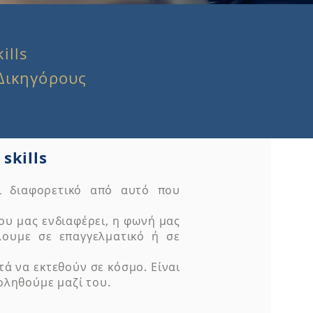
ills
 Δικηγόρους
skills
ι διαφορετικό από αυτό που
ου μας ενδιαφέρει, η φωνή μας
λουμε σε επαγγελματικό ή σε
ά να εκτεθούν σε κόσμο. Είναι
οληθούμε μαζί του.