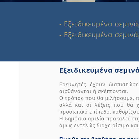
- Εξειδικευμένα σεμινά
- Εξειδικευμένα σεμιν
Εξειδικευμένα σεμινά
Ερευνητές έχουν διαπιστώσ
αισθάνονται ή σκέπτονται.
Ο τρόπος που θα μιλήσουμε, π
αλλά και οι λέξεις που θα 
προσωπικό επίπεδο, καθορίζου
Η δημόσια ομιλία προκαλεί συ
όμως εντελώς διαχειρίσιμο και