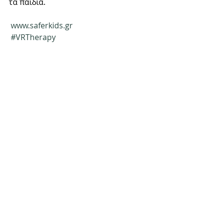
τα παιδιά. 
www.saferkids.gr
#VRTherapy