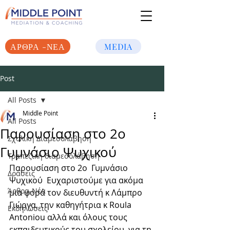
ΑΡΘΡΑ -ΝΕΑ
MEDIA
Post
All Posts
Middle Point
All Posts
Παρουσίαση στο 2ο
Σχολική Διαμεσολάβηση
Γυμνάσιο Ψυχικού
Τραπεζική διαμεσολάβηση
Παρουσίαση στο 2ο  Γυμνάσιο 
Δράσεις
Ψυχικού  Ευχαριστούμε για ακόμα 
Άρθρα-Νέα
μια φορά τον διευθυντή κ Λάμπρο 
Γιώργα, την καθηγήτρια κ Roula 
Εκδηλώσεις
Antoniou αλλά και όλους τους 
εκπαιδευτικούς του σχολείου  για τη 